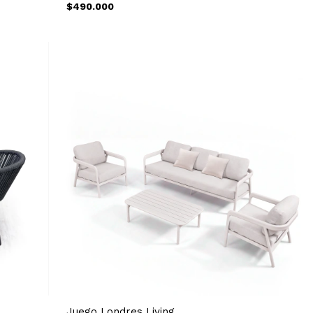
$490.000
Juego Londres Living