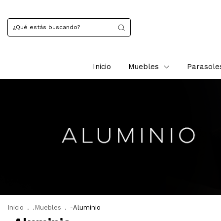
Inicio
Muebles
Parasole
Inicio
.
.Muebles
.
-Aluminio