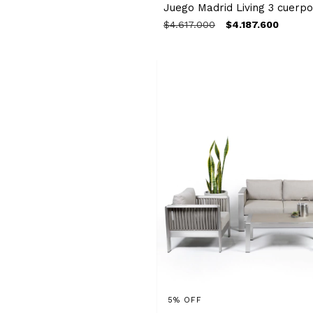
Juego Madrid Living 3 cuerp
$4.617.000
$4.187.600
5
%
OFF