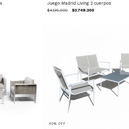
os
Juego Madrid Living 2 cuerpos
$4.135.000
$3.748.300
40
%
OFF